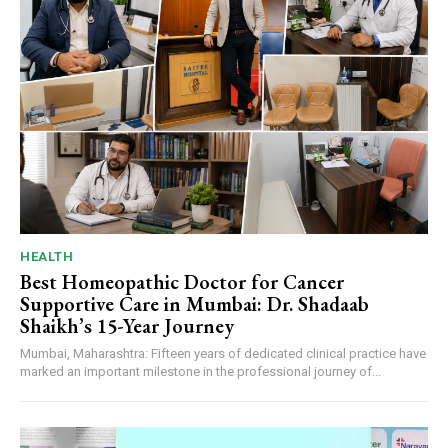
HEALTH
Best Homeopathic Doctor for Cancer
Supportive Care in Mumbai: Dr. Shadaab
Shaikh’s 15-Year Journey
Mumbai, Maharashtra: Fifteen years of dedicated clinical practice have
marked an important milestone in the professional journey of...